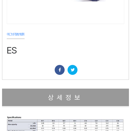
마그넷·정량펌프
ES
상세정보